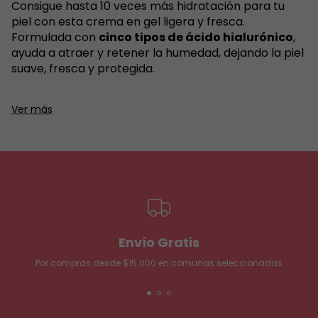
Consigue hasta 10 veces más hidratación para tu
piel con esta crema en gel ligera y fresca.
Formulada con
cinco tipos de ácido hialurónico
,
ayuda a atraer y retener la humedad, dejando la piel
suave, fresca y protegida.
Su textura liviana se absorbe rápido, ideal para todo
Ver más
tipo de piel, especialmente piel mixta y grasa, sin
sensación pegajosa. Notarás una piel más saludable,
joven y llena de vida con su uso constante.
Contenido:
100 ml.
Envío Gratis
Por compras desde $15.000 en comunas seleccionadas