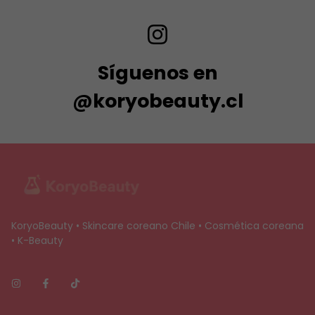
Síguenos en
@koryobeauty.cl
KoryoBeauty • Skincare coreano Chile • Cosmética coreana
• K-Beauty