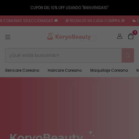
CUPÓN DEL 10% OFF USANDO "BIENVENIDA10"
UNAS SELECCIONADAS 🚚
🎁 REGALOS EN CADA COMPRA 🎁
🐇 CRUELTY-
0
Skincare Coreano
Haircare Coreano
Maquillaje Coreano
M