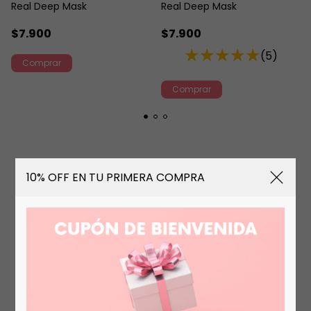
Real Deep Mask
Real Deep Mask
$7.900
$7.900
(5)
10% OFF EN TU PRIMERA COMPRA
Skincare Coreano para
Sentirte Bien
Cuidar tu piel con Cosmética Coreana es más que
estética: es hidratar, proteger y sentirte bien.
Nuestra selección de productos K-Beauty
acompaña tu rutina diaria como un gesto de