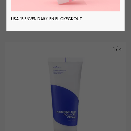
autocuidado.
USA "BIENVENIDA10" EN EL CKECKOUT
1
/
4